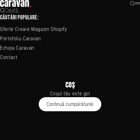
Sari la conținut
Caravan Studio
Căut
M
Caută...
CĂUTĂRI POPULARE:
Oferte Creare Magazin Shopify
Portofoliu Caravan
Echipa Caravan
Contact
Coș
Coșul tău este gol
Continuă cumpărăturile